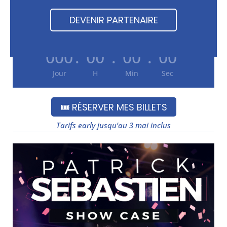
2 jours de fête, de musique et d’ambiance Féria 🔵⚪
DEVENIR PARTENAIRE
Prépare-toi pour un week-end inoubliable
000
:
00
:
00
:
00
Jour
H
Min
Sec
🎟️ RÉSERVER MES BILLETS
Tarifs early jusqu’au 3 mai inclus