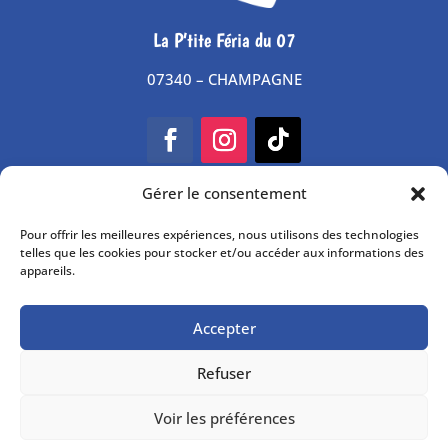
La P’tite Féria du 07
07340 – CHAMPAGNE
Gérer le consentement
DEVENIR BÉNÉVOLE
Pour offrir les meilleures expériences, nous utilisons des technologies
ESPACE PARTENAIRES
telles que les cookies pour stocker et/ou accéder aux informations des
appareils.
BOUTIQUE OFFICIELLE
CONTACT
Accepter
BILLETTERIE
© 2025 La Ptite Féria du 07
–
Mentions légales
–
Refuser
Politique de confidentialité
– Conception
Voir les préférences
#COM1CONCEPT